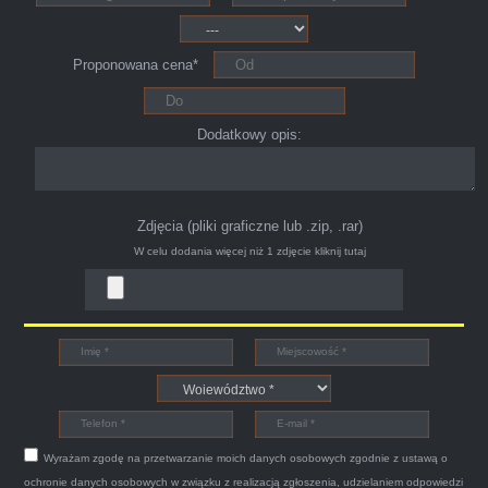
025 po ok trzech godzinach przyjechało dwóch
młodych kulturalnych panów przy kawie w
Proponowana cena*
ciągu 15min odkupili ode mnie samochód.
Polecam pewna i profesjonalna firma maja
konto na Facebooku .
Dodatkowy opis:
Zdjęcia (pliki graficzne lub .zip, .rar)
W celu dodania więcej niż 1 zdjęcie
kliknij tutaj
Bogdan
Witam,ja jestem bardzo zadowolona z usługi S-
Car.pl sprzedałam swoją wysłużoną corsinę
tego samego dnia miły grzeczny pan przyjechał
Wyrażam zgodę na przetwarzanie moich danych osobowych zgodnie z ustawą o
po trzech godzinach autolawetą sprawnie
ochronie danych osobowych w związku z realizacją zgłoszenia, udzielaniem odpowiedzi