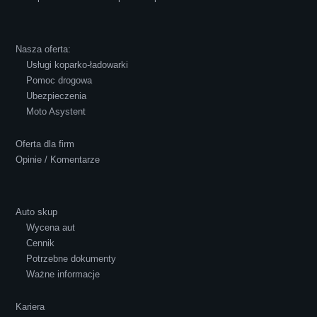
Robert Czapkowski
Nasza oferta:
Usługi koparko-ładowarki
Pomoc drogowa
Ubezpieczenia
Polecam S-Car.pl, szybka i bardzo miła
Moto Asystent
obsługa...
Oferta dla firm
Opinie / Komentarze
Auto skup
Wycena aut
Ewelina Supryn
Cennik
Potrzebne dokumenty
Ważne informacje
Kariera