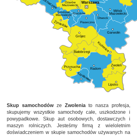
Sochaczew
Warszawa
Ożarów
Mazowiecki
Mińsk
Grodzisk
Mazowiecki
Pruszków
Mazowiecki
Otwock
Żyrardów
Piaseczno
Garwolin
Grójec
Kozienice
Białobrzegi
Zwoleń
Przysucha
Radom
Szydłowiec
Lipsko
Skup samochodów
ze
Zwolenia
to nasza profesja,
skupujemy wszystkie samochody całe, uszkodzone i
powypadkowe. Skup aut osobowych, dostawczych i
maszyn rolniczych. Jesteśmy firmą z wieloletnim
doświadczeniem w skupie samochodów używanych na