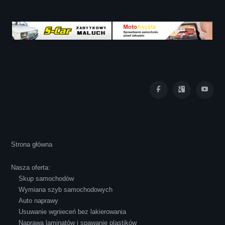
zadowolona!! Polecam!:)))))
Iza Maryna Jesionek
Cała transakcja poszła sprawnie i miłej
Strona główna
atmosferze, czego z reguły nie można
powiedzieć o innych firmach tego type.
Nasza oferta:
Pozdrawiam i polecam!
Skup samochodów
Wymiana szyb samochodowych
Auto naprawy
Usuwanie wgnieceń bez lakierowania
Naprawa laminatów i spawanie plastików