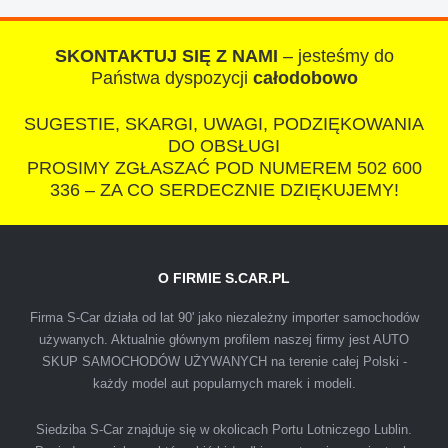
czlowiek. Doradzil telefonicznie, zaproponowal
rozsadna cene i od reki zalatwil sprawe. Jesli
SKONTAKTUJ SIĘ Z NAMI
– jesteśmy do
nie chcecie natknac sie na spaslych
Państwa dyspozycji
całodobowo
wszystkowiedzacych wyzyskiwaczy, to
SUGESTIE, SKARGI, UWAGI, PODZIĘKOWANIA
polecam s-car.pl
DO OBSŁUGI
PROSIMY ZGŁASZAĆ POD NUMEREM 502 600
336 – ZA CO SERDECZNIE DZIĘKUJEMY!
O FIRMIE S.CAR.PL
IZA
Firma S-Car działa od lat 90' jako niezależny importer samochodów
używanych. Aktualnie głównym profilem naszej firmy jest AUTO
SKUP SAMOCHODÓW UŻYWANYCH na terenie całej Polski -
Polecam firmę s-car ze Świdnika. Dawno nie
każdy model aut popularnych marek i modeli.
spotkałem się z tak profesjonalnym i uczciwym
podejściem. Szybko, sprawnie, w miłej
Siedziba S-Car znajduje się w okolicach Portu Lotniczego Lublin.