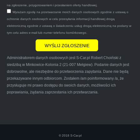
zapakował auto wypisał dokumenty i wypłacił
na zgłoszenie, przygotowaniem i przesłaniem oferty handlowej.
Wyrażam zgodę na przetwarzanie moich danych osobowych zgodnie z ustawą o
gotówkę.Zdecydowanie mogę polecić tą firmę
ochronie danych osobowych w celu przesyłania informacji handlowej drogą
mnie do skorzystania z ich usług przekonało to
elektroniczną zgodnie z ustawą o świadczeniu usług drogą elektroniczną na podany w
że są na FACEBOOKU i każdy tam może
tym celu adres e-mail lub numer telefonu komórkowego.
wyrazić opinię na ich temat.
Administratorem danych osobowych jest S-Car.pl Robert Choiński z
siedzibą w Minkowice-Kolonia 2 (21-007 Mełgiew). Podanie danych jest
dobrowolne, ale niezbędne do przetworzenia zapytania. Dane nie będą
przekazywane innym odbiorcom. Zostałem /am poinformowany /a, że
Iwona Górska
przysługuje mi prawo dostępu do swoich danych, możliwości ich
poprawiania, żądania zaprzestania ich przetwarzania.
Szczerze polecam uslugi tej firmy. Facet
naprawde ludzki, nie zdziera, nie oszukuje.
Kupil ode mnie juz 3 auta w roznym stanie,
© 2018 S-Car.pl
doradzil, wycenil. Jestem naprawde