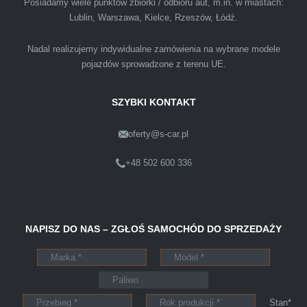
Posiadamy wiele punktów zbiórki / odbioru aut, m.in. w miastach:
atmosferze. Nie wiedziałem, że sprzedaż
Lublin, Warszawa, Kielce, Rzeszów, Łódź.
samochodu może być załatwiona tak
przyjemnie i przede wszystkim na korzystnych
Nadal realizujemy indywidualne zamówienia na wybrane modele
warunkach finansowych.
pojazdów sprowadzone z terenu UE.
SZYBKI KONTAKT
oferty@s-car.pl
Szymon
Lublin
+48 502 600 336
Pewnego dnia Rozmawialem z kolega na
NAPISZ DO NAS – ZGŁOŚ SAMOCHÓD DO SPRZEDAŻY
kopalni o zamiarze sprzedania zony volvo.
Powiedział że sprzedał ostatnio swojego
Peugeota dwie godziny po telefonie do skupu
aut s-car.pl. Zadzwoniłem pod nr tel 703 403
Stan*