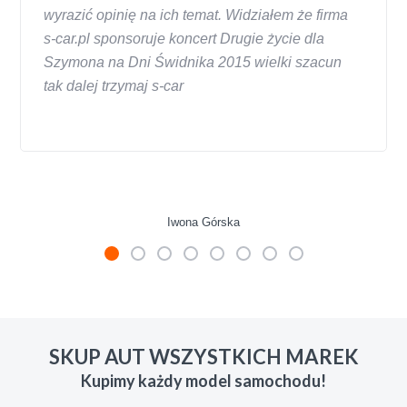
wyrazić opinię na ich temat. Widziałem że firma
s-car.pl sponsoruje koncert Drugie życie dla
Szymona na Dni Świdnika 2015 wielki szacun
tak dalej trzymaj s-car
Iwona Górska
W s-car.pl sprzedalam juz 3 samochody i nie
zmienie skupu w razie potrzeby. Auta byly w
SKUP AUT WSZYSTKICH MAREK
roznym stanie i roznym wieku, za kazdym
Kupimy każdy model samochodu!
razem z laweta ten sam przesympatyczny,
kulturalny a co najwazniejsze LUDZKI