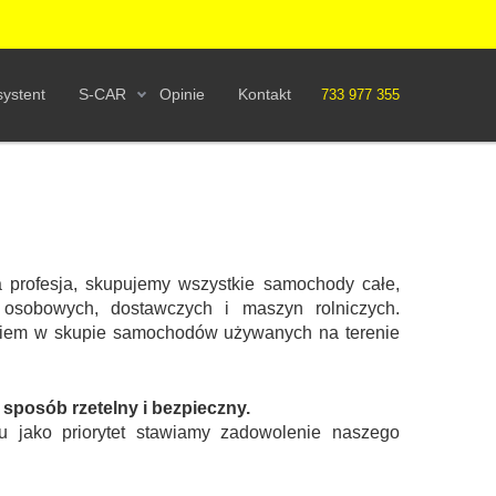
ystent
S-CAR
Opinie
Kontakt
733 977 355
 profesja, skupujemy wszystkie samochody całe,
osobowych, dostawczych i maszyn rolniczych.
eniem w skupie samochodów używanych na terenie
posób rzetelny i bezpieczny.
u jako priorytet stawiamy zadowolenie naszego