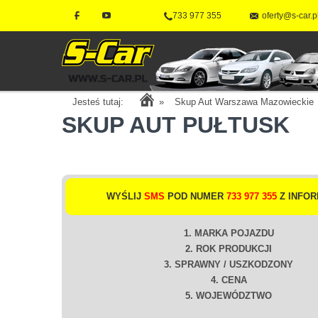
733 977 355
oferty@s-car.p
Jesteś tutaj:
»
Skup Aut Warszawa Mazowieckie
SKUP AUT PUŁTUSK
WYŚLIJ
SMS
POD NUMER
733 977 355
Z INFOR
1. MARKA POJAZDU
2. ROK PRODUKCJI
3. SPRAWNY / USZKODZONY
4. CENA
5. WOJEWÓDZTWO