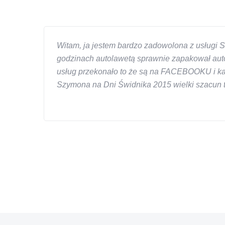
Witam, ja jestem bardzo zadowolona z usługi S
godzinach autolawetą sprawnie zapakował auto
usług przekonało to że są na FACEBOOKU i każd
Szymona na Dni Świdnika 2015 wielki szacun ta
W s-car.pl sprzedalam juz 3 samochody i nie z
przesympatyczny, kulturalny a co najwazniejsze