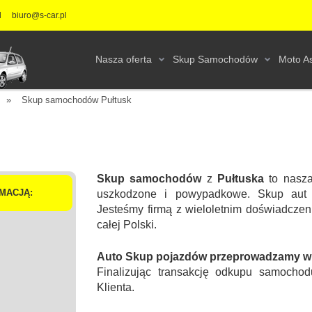
l
biuro@s-car.pl
Nasza oferta
Skup Samochodów
Moto As
»
Skup samochodów Pułtusk
Skup samochodów
z
Pułtuska
to nasza
MACJĄ:
uszkodzone i powypadkowe. Skup aut 
Jesteśmy firmą z wieloletnim doświadcz
całej Polski.
Auto Skup pojazdów przeprowadzamy w s
Finalizując transakcję odkupu samochod
Klienta.