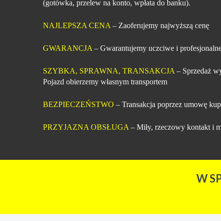
(gotówka, przelew na konto, wpłata do banku).
NAJLEPSZA CENA
– Zaoferujemy najwyższą cenę
GWARANCJA
– Gwarantujemy uczciwe i profesjonalne
SZYBKA, SPRAWNA, TRANSAKCJA
– Sprzedaż wy
Pojazd obierzemy własnym transportem
BEZPIECZEŃSTWO
– Transakcja poprzez umowę kup
PRZYJAZNA OBSŁUGA
– Miły, rzeczowy kontakt i m
W S