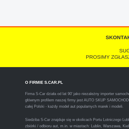
chcecie natknac sie na spaslych wszystkowied
SKONTAK
SUG
PROSIMY ZGŁASZ
Polecam firmę s-car ze Świdnika. Dawno nie sp
O FIRMIE S.CAR.PL
wiedziałem, że sprzedaż samochodu może być z
Firma S-Car działa od lat 90' jako niezależny importer samo
głównym profilem naszej firmy jest AUTO SKUP SAMOCH
całej Polski - każdy model aut popularnych marek i modeli.
Siedziba S-Car znajduje się w okolicach Portu Lotniczego Lu
zbiórki / odbioru aut, m.in. w miastach: Lublin, Warszawa, Ki