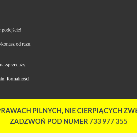
 podejście!
konasz od razu.
na-sprzedaży.
in. formalności
PRAWACH PILNYCH, NIE CIERPIĄCYCH ZWŁ
ZADZWOŃ POD NUMER
733 977 355