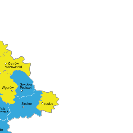
Ostrów
Mazowiecki
Sokołów
Podlsaki
Węgrów
Siedlce
Łosice
ńsk
wiecki
in