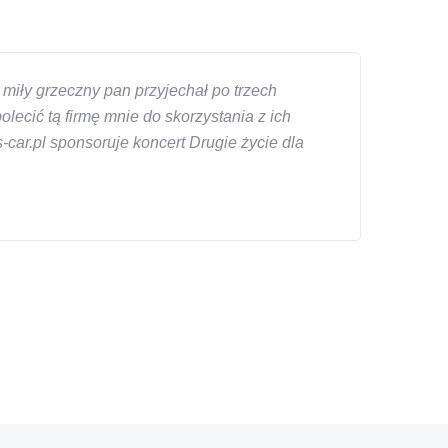
miły grzeczny pan przyjechał po trzech
ecić tą firmę mnie do skorzystania z ich
car.pl sponsoruje koncert Drugie życie dla
znym wieku, za kazdym razem z laweta ten sam
a cene i od reki zalatwil sprawe. Jesli nie