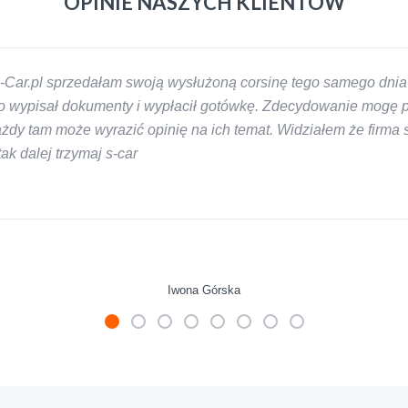
OPINIE NASZYCH KLIENTÓW
-Car.pl sprzedałam swoją wysłużoną corsinę tego samego dnia 
 wypisał dokumenty i wypłacił gotówkę. Zdecydowanie mogę pol
y tam może wyrazić opinię na ich temat. Widziałem że firma s-
k dalej trzymaj s-car
Iwona Górska
mienie skupu w razie potrzeby. Auta byly w roznym stanie i ro
 LUDZKI czlowiek. Doradzil telefonicznie, zaproponowal rozsadn