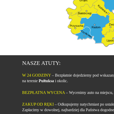
Grójec
Kozienice
Białobrzegi
Zwo
Przysucha
Radom
Szydłowiec
Lipsk
NASZE ATUTY:
W 24 GODZINY
– Bezpłatnie dojedziemy pod wskazan
na terenie
Pułtuksa
i okolic.
BEZPŁATNA WYCENA
– Wycenimy auto na miejscu,
ZAKUP OD RĘKI
– Odkupujemy natychmiast po ustale
Zapłacimy w dowolnej, najbardziej dla Państwa dogodne