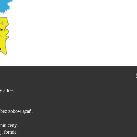
leń
o
y adres
 bez zobowiązań.
niu ceny.
j, formie