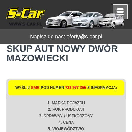
Napisz do nas:
oferty@s-car.pl
SKUP AUT NOWY DWÓR
MAZOWIECKI
WYŚLIJ
SMS
POD NUMER
733 977 355
Z INFORMACJĄ:
1. MARKA POJAZDU
2. ROK PRODUKCJI
3. SPRAWNY / USZKODZONY
4. CENA
5. WOJEWÓDZTWO