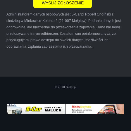
Administratorem danych osobowych jest S-Car.pl Robert Choiński z
siedzibą w Minkowice-Kolonia 2 (21-007 Mełgiew). Podanie danych jest
dobrowolne, ale niezbędne do przetworzenia zapytania. Dane nie będą
przekazywane innym odbiorcom. Zostałem /am poinformowany /a, że
Iwona Górska
przysługuje mi prawo dostępu do swoich danych, możliwości ich
poprawiania, żądania zaprzestania ich przetwarzania.
Szczerze polecam uslugi tej firmy. Facet
naprawde ludzki, nie zdziera, nie oszukuje.
Kupil ode mnie juz 3 auta w roznym stanie,
© 2018 S-Car.pl
doradzil, wycenil. Jestem naprawde
zadowolona!! Polecam!:)))))