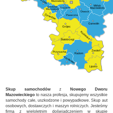
Mazowiecki
Mińsk
Grodzisk
Mazowiecki
Pruszków
Mazowiecki
Otwock
Żyrardów
Piaseczno
Garwolin
Grójec
Kozienice
Białobrzegi
Zwoleń
Przysucha
Radom
Szydłowiec
Lipsko
Skup samochodów
z
Nowego Dworu
Mazowieckiego
to nasza profesja, skupujemy wszystkie
samochody całe, uszkodzone i powypadkowe. Skup aut
osobowych, dostawczych i maszyn rolniczych. Jesteśmy
firmą z wieloletnim doświadczeniem w skupie