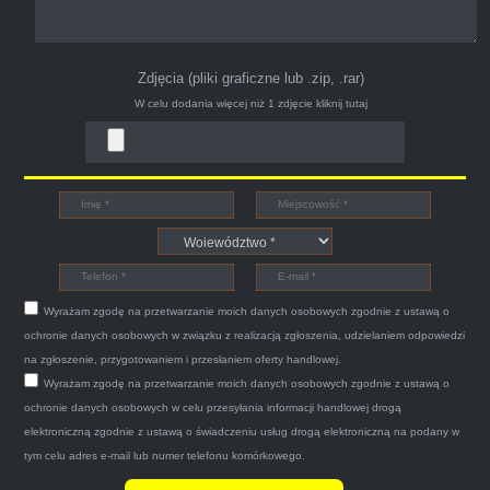
Zdjęcia (pliki graficzne lub .zip, .rar)
W celu dodania więcej niż 1 zdjęcie
kliknij tutaj
Bogdan
Witam,ja jestem bardzo zadowolona z usługi S-
Car.pl sprzedałam swoją wysłużoną corsinę
tego samego dnia miły grzeczny pan przyjechał
Wyrażam zgodę na przetwarzanie moich danych osobowych zgodnie z ustawą o
po trzech godzinach autolawetą sprawnie
ochronie danych osobowych w związku z realizacją zgłoszenia, udzielaniem odpowiedzi
zapakował auto wypisał dokumenty i wypłacił
na zgłoszenie, przygotowaniem i przesłaniem oferty handlowej.
Wyrażam zgodę na przetwarzanie moich danych osobowych zgodnie z ustawą o
gotówkę.Zdecydowanie mogę polecić tą firmę
ochronie danych osobowych w celu przesyłania informacji handlowej drogą
mnie do skorzystania z ich usług przekonało to
elektroniczną zgodnie z ustawą o świadczeniu usług drogą elektroniczną na podany w
że są na FACEBOOKU i każdy tam może
tym celu adres e-mail lub numer telefonu komórkowego.
wyrazić opinię na ich temat.