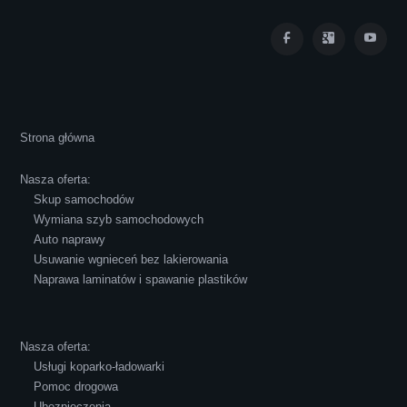
Iza Maryna Jesionek
Cała transakcja poszła sprawnie i miłej
Strona główna
atmosferze, czego z reguły nie można
powiedzieć o innych firmach tego type.
Nasza oferta:
Pozdrawiam i polecam!
Skup samochodów
Wymiana szyb samochodowych
Auto naprawy
Usuwanie wgnieceń bez lakierowania
Naprawa laminatów i spawanie plastików
Robert Czapkowski
Nasza oferta:
Usługi koparko-ładowarki
Pomoc drogowa
Ubezpieczenia