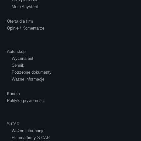
Polecam S-Car.pl, szybka i bardzo miła
Moto Asystent
obsługa...
Oferta dla firm
Opinie / Komentarze
Auto skup
Wycena aut
Ewelina Supryn
Cennik
Potrzebne dokumenty
Ważne informacje
Kariera
Polityka prywatności
S-CAR
Ważne informacje
Historia firmy S-CAR