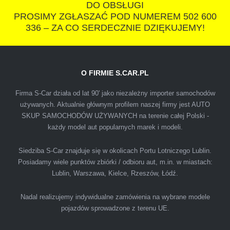
DO OBSŁUGI
PROSIMY ZGŁASZAĆ POD NUMEREM 502 600
336 – ZA CO SERDECZNIE DZIĘKUJEMY!
O FIRMIE S.CAR.PL
IZA
Firma S-Car działa od lat 90' jako niezależny importer samochodów
używanych. Aktualnie głównym profilem naszej firmy jest AUTO
SKUP SAMOCHODÓW UŻYWANYCH na terenie całej Polski -
Polecam firmę s-car ze Świdnika. Dawno nie
każdy model aut popularnych marek i modeli.
spotkałem się z tak profesjonalnym i uczciwym
podejściem. Szybko, sprawnie, w miłej
Siedziba S-Car znajduje się w okolicach Portu Lotniczego Lublin.
Posiadamy wiele punktów zbiórki / odbioru aut, m.in. w miastach:
atmosferze. Nie wiedziałem, że sprzedaż
Lublin, Warszawa, Kielce, Rzeszów, Łódź.
samochodu może być załatwiona tak
przyjemnie i przede wszystkim na korzystnych
Nadal realizujemy indywidualne zamówienia na wybrane modele
warunkach finansowych.
pojazdów sprowadzone z terenu UE.