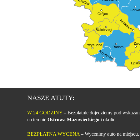
Żyrardów
Garwol
Grójec
Kozienice
Białobrzegi
Zwo
Przysucha
Radom
Szydłowiec
Lipsk
NASZE ATUTY:
W 24 GODZINY
– Bezpłatnie dojedziemy pod wskazan
na terenie
Ostrowa Mazowieckiego
i okolic.
BEZPŁATNA WYCENA
– Wycenimy auto na miejscu,