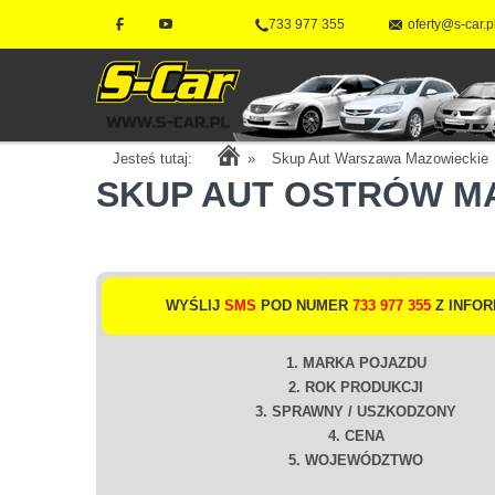
733 977 355
oferty@s-car.p
Jesteś tutaj:
»
Skup Aut Warszawa Mazowieckie
SKUP AUT OSTRÓW M
WYŚLIJ
SMS
POD NUMER
733 977 355
Z INFOR
1. MARKA POJAZDU
2. ROK PRODUKCJI
3. SPRAWNY / USZKODZONY
4. CENA
5. WOJEWÓDZTWO