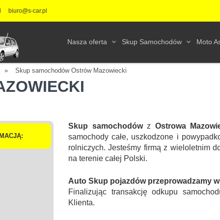
l
biuro@s-car.pl
Nasza oferta
Skup Samochodów
Moto As
»
Skup samochodów Ostrów Mazowiecki
AZOWIECKI
Skup samochodów
z
Ostrowa Mazowi
MACJĄ:
samochody całe, uszkodzone i powypadk
rolniczych. Jesteśmy firmą z wieloletni
na terenie całej Polski.
Auto Skup pojazdów przeprowadzamy w s
Finalizując transakcję odkupu samochod
Klienta.