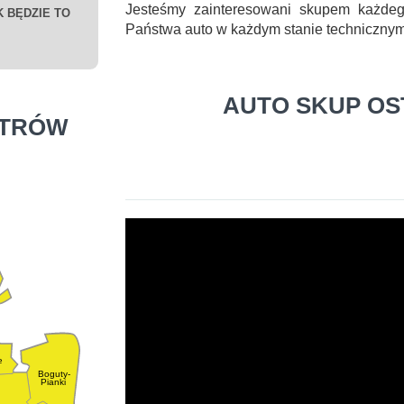
Jesteśmy zainteresowani skupem każde
 BĘDZIE TO
Państwa auto w każdym stanie technicznym
AUTO SKUP O
STRÓW
e
Boguty-
Pianki