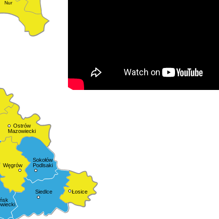
Nur
Ostrów
Mazowiecki
Sokołów
Podlsaki
Węgrów
Siedlce
Łosice
ńsk
wiecki