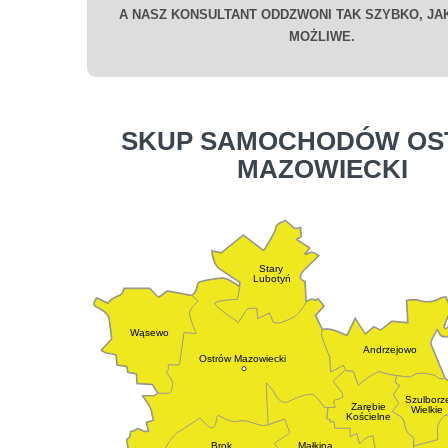
A NASZ KONSULTANT ODDZWONI TAK SZYBKO, JAK
MOŻLIWE.
SKUP SAMOCHODÓW O
MAZOWIECKI
Stary
Lubotyń
Wąsewo
Andrzejowo
Ostrów Mazowiecki
Szulborz
Zarębie
Wielkie
Kościelne
Brok
Małkina