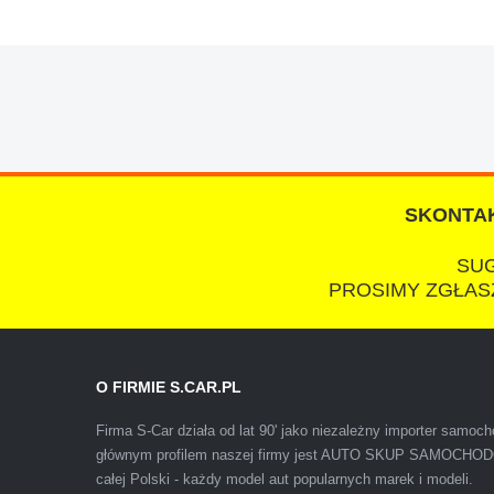
W s-car.pl sprzedalam juz 3 samochody i nie z
przesympatyczny, kulturalny a co najwazniejsze
chcecie natknac sie na spaslych wszystkowied
SKONTAK
SUG
PROSIMY ZGŁASZ
Polecam firmę s-car ze Świdnika. Dawno nie sp
O FIRMIE S.CAR.PL
wiedziałem, że sprzedaż samochodu może być z
Firma S-Car działa od lat 90' jako niezależny importer samo
głównym profilem naszej firmy jest AUTO SKUP SAMOCH
całej Polski - każdy model aut popularnych marek i modeli.