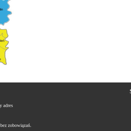
in
leń
o
y adres
 bez zobowiązań.