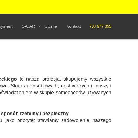
ystent
S-CAR
Opinie
Kontakt
733 977 355
eckiego
to nasza profesja, skupujemy wszystkie
owe. Skup aut osobowych, dostawczych i maszyn
m doświadczeniem w skupie samochodów używanych
posób rzetelny i bezpieczny.
u jako priorytet stawiamy zadowolenie naszego