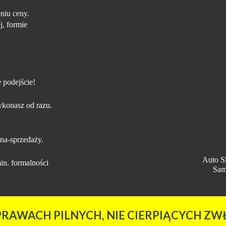
niu ceny.
j, formie
 podejście!
konasz od razu.
na-sprzedaży.
Auto S
in. formalności
Sam
PRAWACH PILNYCH, NIE CIERPIĄCYCH ZWŁ