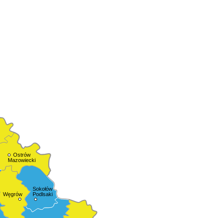
Ostrów
Mazowiecki
Sokołów
Podlsaki
Węgrów