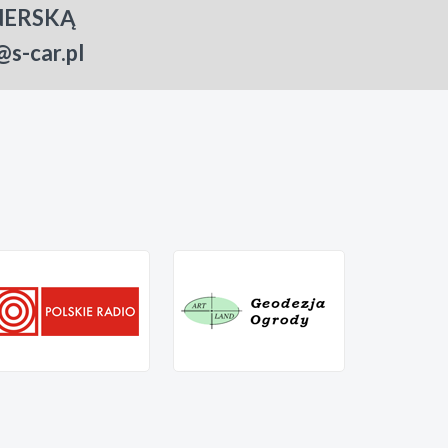
NERSKĄ
-car.pl