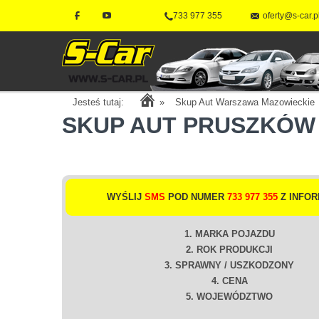
733 977 355
oferty@s-car.p
Jesteś tutaj:
»
Skup Aut Warszawa Mazowieckie
SKUP AUT PRUSZKÓW
WYŚLIJ
SMS
POD NUMER
733 977 355
Z INFOR
1. MARKA POJAZDU
2. ROK PRODUKCJI
3. SPRAWNY / USZKODZONY
4. CENA
5. WOJEWÓDZTWO