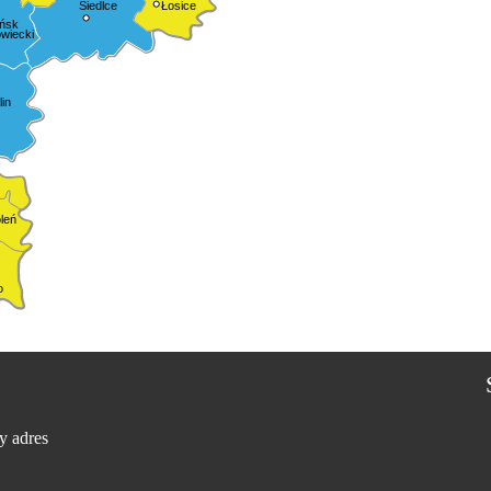
Siedlce
Łosice
ńsk
wiecki
in
leń
o
y adres