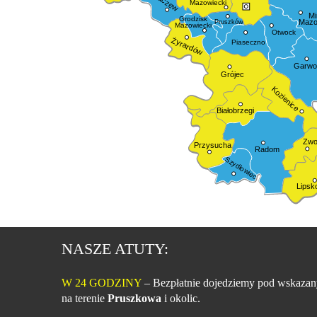
Mazowiecki
Mi
Grodzisk
Mazo
Pruszków
Mazowiecki
Otwock
Żyrardów
Piaseczno
Garwol
Grójec
Kozienice
Białobrzegi
Zwo
Przysucha
Radom
Szydłowiec
Lipsk
NASZE ATUTY:
W 24 GODZINY
– Bezpłatnie dojedziemy pod wskazan
na terenie
Pruszkowa
i okolic.