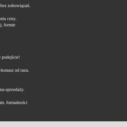
 bez zobowiązań.
niu ceny.
j, formie
 podejście!
konasz od razu.
na-sprzedaży.
in. formalności