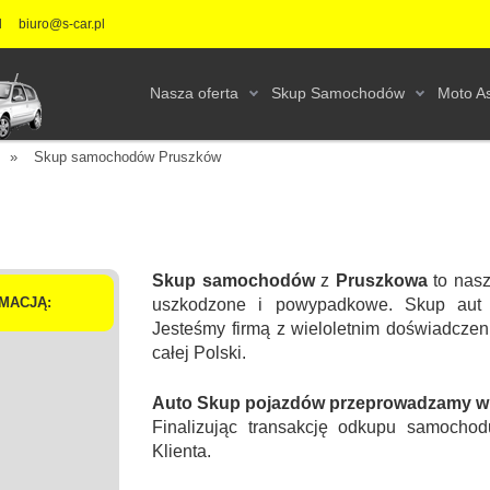
l
biuro@s-car.pl
Nasza oferta
Skup Samochodów
Moto As
»
Skup samochodów Pruszków
Skup samochodów
z
Pruszkowa
to nasz
MACJĄ:
uszkodzone i powypadkowe. Skup aut 
Jesteśmy firmą z wieloletnim doświadcz
całej Polski.
Auto Skup pojazdów przeprowadzamy w s
Finalizując transakcję odkupu samochod
Klienta.