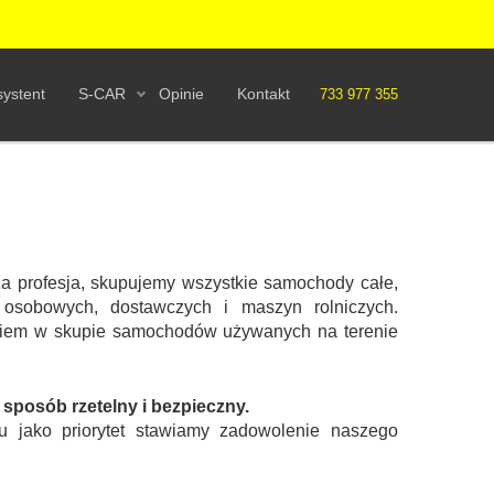
ystent
S-CAR
Opinie
Kontakt
733 977 355
a profesja, skupujemy wszystkie samochody całe,
osobowych, dostawczych i maszyn rolniczych.
eniem w skupie samochodów używanych na terenie
posób rzetelny i bezpieczny.
u jako priorytet stawiamy zadowolenie naszego