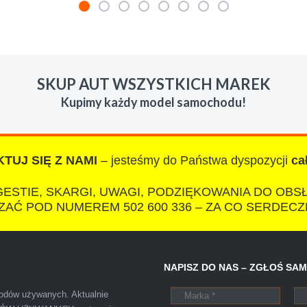
mienie skupu w razie potrzeby. Auta byly w roznym stanie i ro
 LUDZKI czlowiek. Doradzil telefonicznie, zaproponowal rozsadn
SKUP AUT WSZYSTKICH MAREK
zacych wyzyskiwaczy, to polecam s-car.pl
Kupimy każdy model samochodu!
TUJ SIĘ Z NAMI
– jesteśmy do Państwa dyspozycji
ca
IZA
ESTIE, SKARGI, UWAGI, PODZIĘKOWANIA DO OBS
AĆ POD NUMEREM 502 600 336 – ZA CO SERDECZ
otkałem się z tak profesjonalnym i uczciwym podejściem. Szybk
NAPISZ DO NAS – ZGŁOŚ SA
ałatwiona tak przyjemnie i przede wszystkim na korzystnych 
chodów używanych. Aktualnie