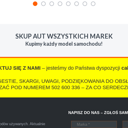
mienie skupu w razie potrzeby. Auta byly w roznym stanie i ro
 LUDZKI czlowiek. Doradzil telefonicznie, zaproponowal rozsadn
SKUP AUT WSZYSTKICH MAREK
zacych wyzyskiwaczy, to polecam s-car.pl
Kupimy każdy model samochodu!
TUJ SIĘ Z NAMI
– jesteśmy do Państwa dyspozycji
ca
IZA
ESTIE, SKARGI, UWAGI, PODZIĘKOWANIA DO OBS
AĆ POD NUMEREM 502 600 336 – ZA CO SERDECZ
otkałem się z tak profesjonalnym i uczciwym podejściem. Szybk
NAPISZ DO NAS – ZGŁOŚ SA
ałatwiona tak przyjemnie i przede wszystkim na korzystnych 
chodów używanych. Aktualnie