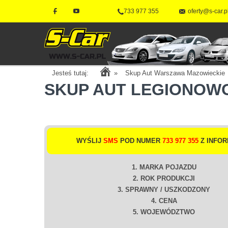
733 977 355
oferty@s-car.p
Jesteś tutaj:
»
Skup Aut Warszawa Mazowieckie
SKUP AUT LEGIONOW
WYŚLIJ
SMS
POD NUMER
733 977 355
Z INFOR
1. MARKA POJAZDU
2. ROK PRODUKCJI
3. SPRAWNY / USZKODZONY
4. CENA
5. WOJEWÓDZTWO