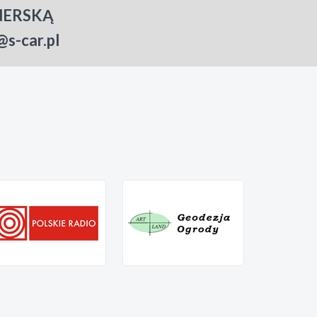
NERSKĄ
-car.pl