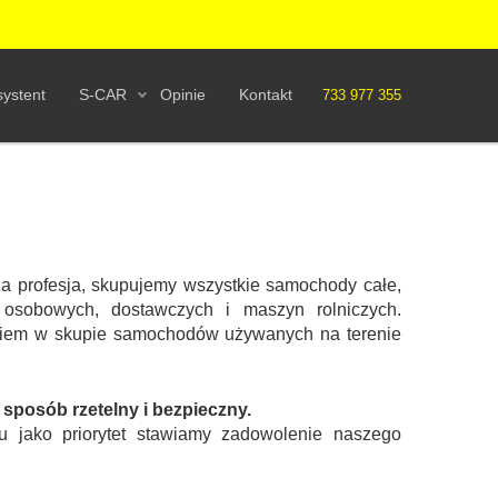
ystent
S-CAR
Opinie
Kontakt
733 977 355
a profesja, skupujemy wszystkie samochody całe,
osobowych, dostawczych i maszyn rolniczych.
eniem w skupie samochodów używanych na terenie
posób rzetelny i bezpieczny.
u jako priorytet stawiamy zadowolenie naszego