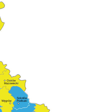
Ostrów
Mazowiecki
Sokołów
Podlsaki
Węgrów