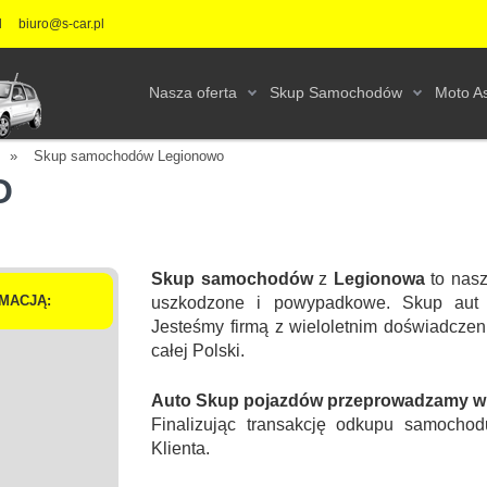
l
biuro@s-car.pl
Nasza oferta
Skup Samochodów
Moto As
»
Skup samochodów Legionowo
O
Skup samochodów
z
Legionowa
to nasz
MACJĄ:
uszkodzone i powypadkowe. Skup aut 
Jesteśmy firmą z wieloletnim doświadcz
całej Polski.
Auto Skup pojazdów przeprowadzamy w s
Finalizując transakcję odkupu samochod
Klienta.