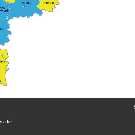
Siedlce
Łosice
ńsk
wiecki
in
leń
o
y adres