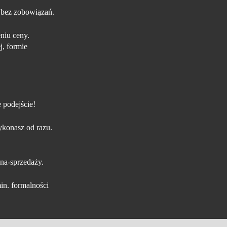
 bez zobowiązań.
niu ceny.
j, formie
 podejście!
konasz od razu.
na-sprzedaży.
in. formalności