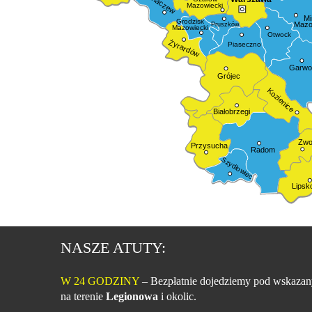
Sochaczew
Mazowiecki
Mi
Grodzisk
Mazo
Pruszków
Mazowiecki
Otwock
Żyrardów
Piaseczno
Garwol
Grójec
Kozienice
Białobrzegi
Zwo
Przysucha
Radom
Szydłowiec
Lipsk
NASZE ATUTY:
W 24 GODZINY
– Bezpłatnie dojedziemy pod wskazan
na terenie
Legionowa
i okolic.