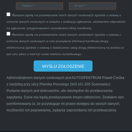
Wyrażam zgodę na przetwarzanie moich danych osobowych zgodnie z ustawą o
ochronie danych osobowych w związku z realizacją zgłoszenia, udzielaniem odpowiedzi
Witam,ja jestem bardzo zadowolona z usługi S-
na zgłoszenie, przygotowaniem i przesłaniem oferty handlowej.
Car.pl sprzedałam swoją wysłużoną corsinę
Wyrażam zgodę na przetwarzanie moich danych osobowych zgodnie z ustawą o
tego samego dnia miły grzeczny pan przyjechał
ochronie danych osobowych w celu przesyłania informacji handlowej drogą
elektroniczną zgodnie z ustawą o świadczeniu usług drogą elektroniczną na podany w
po trzech godzinach autolawetą sprawnie
tym celu adres e-mail lub numer telefonu komórkowego.
zapakował auto wypisał dokumenty i wypłacił
gotówkę.Zdecydowanie mogę polecić tą firmę
mnie do skorzystania z ich usług przekonało to
Administratorem danych osobowych jest AUTOSPEKTRUM-Paweł Ciećka
że są na FACEBOOKU i każdy tam może
z siedzibą przy ulicy Piwnika Ponurego 2b/3 (41-200 Sosnowiec).
wyrazić opinię na ich temat.
Podanie danych jest dobrowolne, ale niezbędne do przetworzenia
zapytania. Dane nie będą przekazywane innym odbiorcom. Zostałem /am
poinformowany /a, że przysługuje mi prawo dostępu do swoich danych,
możliwości ich poprawiania, żądania zaprzestania ich przetwarzania.
Iwona Górska