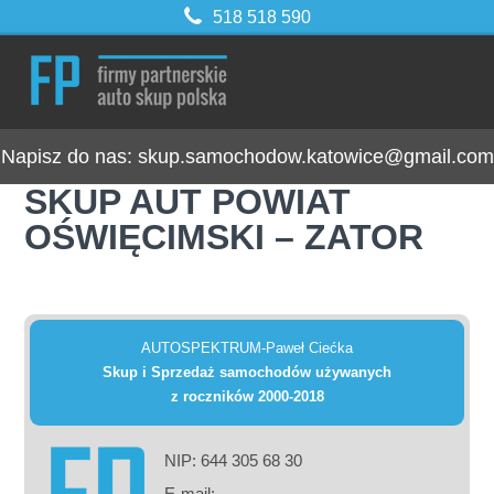
518 518 590
Napisz do nas:
skup.samochodow.katowice@gmail.com
SKUP AUT POWIAT
OŚWIĘCIMSKI – ZATOR
AUTOSPEKTRUM-Paweł Ciećka
Skup i Sprzedaż samochodów używanych
z roczników 2000-2018
NIP: 644 305 68 30
E-mail: