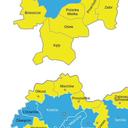
Przeciszów
Zator
Polanka
Brzeszcze
Wielka
Osiek
Kęty
Miechów
Olkusz
Dąbrow
Proszowice
Tarnows
Kraków
Chrzanów
Wieliczka
Tarnów
Oświęcim
Brzesko
Wadowice