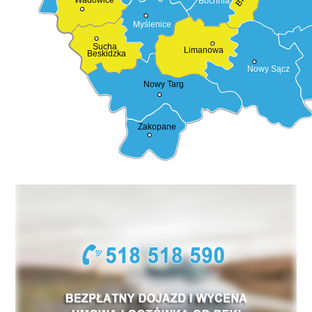
Bochnia
Myślenice
Sucha
Limanowa
Beskidzka
Nowy Sącz
Nowy Targ
Zakopane