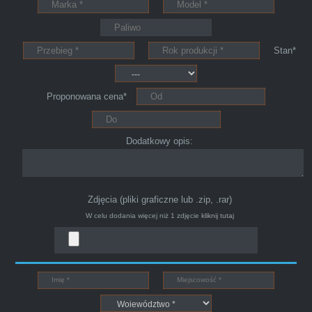
Pewnego dnia Rozmawialem z kolega na
Stan*
kopalni o zamiarze sprzedania zony volvo.
Powiedział że sprzedał ostatnio swojego
Peugeota dwie godziny po telefonie do skupu
Proponowana cena*
aut s-car.pl. Zadzwoniłem pod nr tel 703 403
025 po ok trzech godzinach przyjechało dwóch
Dodatkowy opis:
młodych kulturalnych panów przy kawie w
ciągu 15min odkupili ode mnie samochód.
Polecam pewna i profesjonalna firma maja
Zdjęcia (pliki graficzne lub .zip, .rar)
konto na Facebooku .
W celu dodania więcej niż 1 zdjęcie
kliknij tutaj
Bogdan