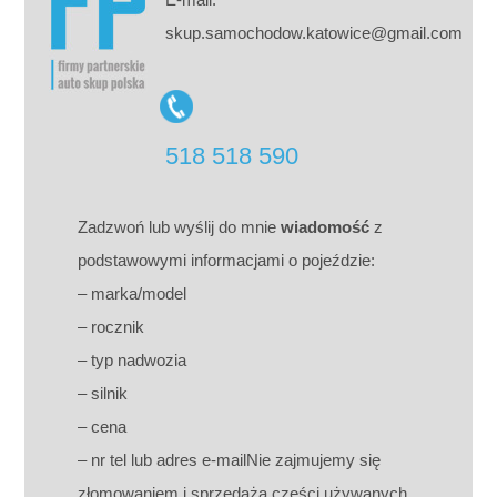
skup.samochodow.katowice@gmail.com
518 518 590
Zadzwoń lub wyślij do mnie
wiadomość
z
podstawowymi informacjami o pojeździe:
– marka/model
– rocznik
– typ nadwozia
– silnik
– cena
– nr tel lub adres e-mailNie zajmujemy się
złomowaniem i sprzedażą części używanych