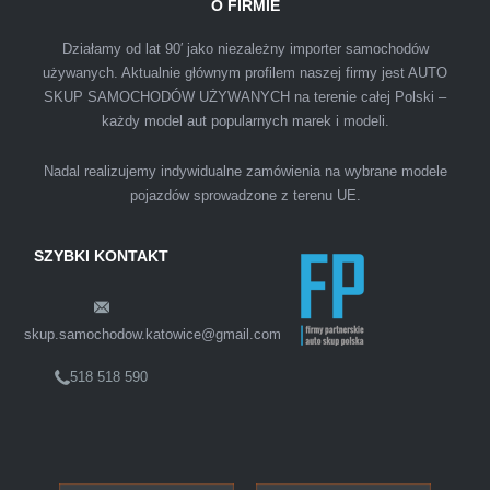
O FIRMIE
IZA
Działamy od lat 90′ jako niezależny importer samochodów
używanych. Aktualnie głównym profilem naszej firmy jest AUTO
SKUP SAMOCHODÓW UŻYWANYCH na terenie całej Polski –
Polecam firmę s-car ze Świdnika. Dawno nie
każdy model aut popularnych marek i modeli.
spotkałem się z tak profesjonalnym i uczciwym
podejściem. Szybko, sprawnie, w miłej
Nadal realizujemy indywidualne zamówienia na wybrane modele
atmosferze. Nie wiedziałem, że sprzedaż
pojazdów sprowadzone z terenu UE.
samochodu może być załatwiona tak
przyjemnie i przede wszystkim na korzystnych
SZYBKI KONTAKT
warunkach finansowych.
skup.samochodow.katowice@gmail.com
518 518 590
Szymon
Lublin