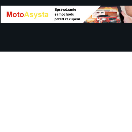
Szczerze polecam uslugi tej firmy. Facet
naprawde ludzki, nie zdziera, nie oszukuje.
Kupil ode mnie juz 3 auta w roznym stanie,
doradzil, wycenil. Jestem naprawde
zadowolona!! Polecam!:)))))
Iza Maryna Jesionek
Cała transakcja poszła sprawnie i miłej