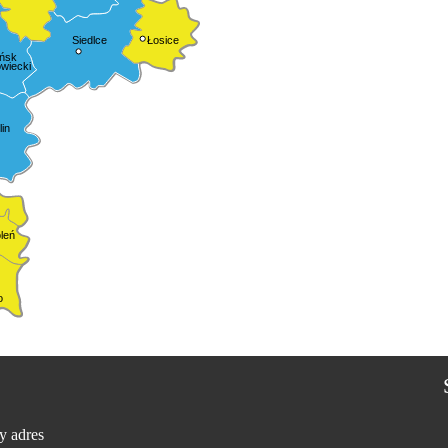
Siedlce
Łosice
ńsk
wiecki
in
leń
o
y adres