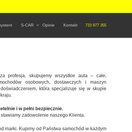
ystent
S-CAR
Opinie
Kontakt
733 977 355
za profesja, skupujemy wszystkie auta – całe,
mochodów osobowych, dostawczych i maszyn
 doświadczeniem, która specjalizuje się w skupie
kraju.
elnie i w pełni bezpiecznie.
t stawiamy zadowolenie naszego Klienta.
ie od marki. Kupimy od Państwa samochód w każdym