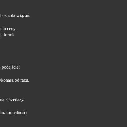
 bez zobowiązań.
niu ceny.
j, formie
 podejście!
konasz od razu.
na-sprzedaży.
in. formalności