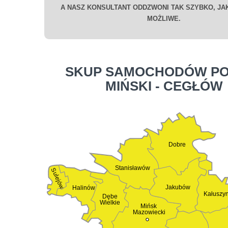
A NASZ KONSULTANT ODDZWONI TAK SZYBKO, JAK
MOŻLIWE.
SKUP SAMOCHODÓW PO
MIŃSKI - CEGŁÓW
Dobre
Stanisławów
Sulejów
Jakubów
Halinów
Kałuszy
Dębe
Wielkie
Mińsk
Mazowiecki