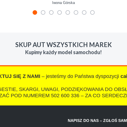
Iwona Górska
mienie skupu w razie potrzeby. Auta byly w roznym stanie i ro
 LUDZKI czlowiek. Doradzil telefonicznie, zaproponowal rozsadn
SKUP AUT WSZYSTKICH MAREK
zacych wyzyskiwaczy, to polecam s-car.pl
Kupimy każdy model samochodu!
TUJ SIĘ Z NAMI
– jesteśmy do Państwa dyspozycji
ca
IZA
ESTIE, SKARGI, UWAGI, PODZIĘKOWANIA DO OBS
AĆ POD NUMEREM 502 600 336 – ZA CO SERDECZ
otkałem się z tak profesjonalnym i uczciwym podejściem. Szybk
NAPISZ DO NAS – ZGŁOŚ SA
ałatwiona tak przyjemnie i przede wszystkim na korzystnych 