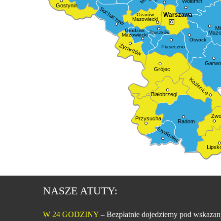
Wołomin
Gostynin
Sochaczew
Warszawa
Ożarów
Mazowiecki
Mi
Grodzisk
Mazo
Pruszków
Mazowiecki
Otwock
Żyrardów
Piaseczno
Garwol
Grójec
Kozienice
Białobrzegi
Zwo
Przysucha
Radom
Szydłowiec
Lipsk
NASZE ATUTY:
W 24 GODZINY
– Bezpłatnie dojedziemy pod wskazan