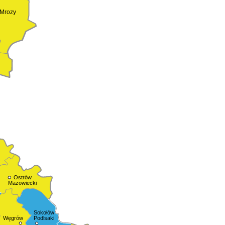
Mrozy
Ostrów
Mazowiecki
Sokołów
Podlsaki
Węgrów