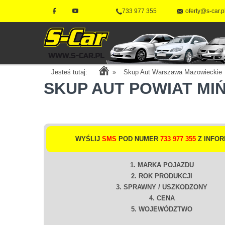
733 977 355
oferty@s-car.p
Jesteś tutaj:
»
Skup Aut Warszawa Mazowieckie
SKUP AUT POWIAT MI
WYŚLIJ
SMS
POD NUMER
733 977 355
Z INFOR
1. MARKA POJAZDU
2. ROK PRODUKCJI
3. SPRAWNY / USZKODZONY
4. CENA
5. WOJEWÓDZTWO