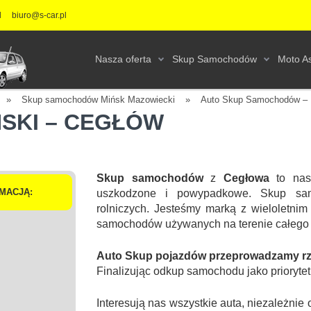
l
biuro@s-car.pl
Nasza oferta
Skup Samochodów
Moto As
»
Skup samochodów Mińsk Mazowiecki
»
Auto Skup Samochodów –
ŃSKI – CEGŁÓW
Skup samochodów
z
Cegłowa
to nas
MACJĄ:
uszkodzone i powypadkowe. Skup sa
rolniczych. Jesteśmy marką z wieloletnim
samochodów używanych na terenie całego 
Auto Skup pojazdów przeprowadzamy rzet
Finalizując odkup samochodu jako prioryte
Interesują nas wszystkie auta, niezależn