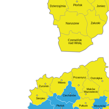
Płońsk
Dzierzążnia
Joniec
Załuski
Naruszew
Czerwińsk
nad Wisłą
Przasnysz
Ostrołęka
Mława
Żuromin
Maków
Mazowiecki
Ciechanów
Sierpiec
Pułtusk
Płońsk
Wyszków