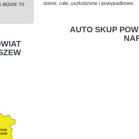
stanie, całe, uszkodzone i powypadkowe.
 BĘDZIE TO
AUTO SKUP POW
NA
WIAT
USZEW
owe
iasto