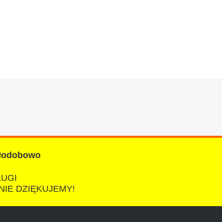
znym wieku, za kazdym razem z laweta ten sam
a cene i od reki zalatwil sprawe. Jesli nie
łodobowo
ŁUGI
NIE DZIĘKUJEMY!