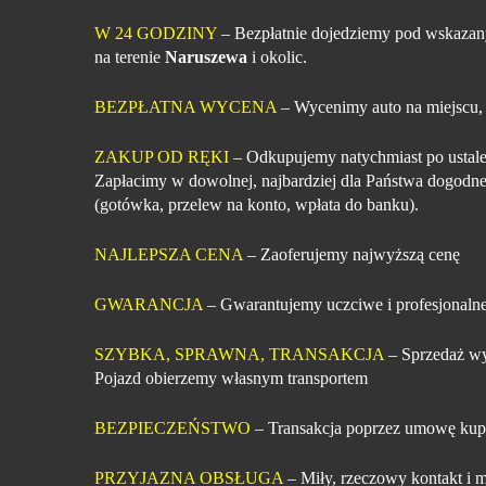
W 24 GODZINY
– Bezpłatnie dojedziemy pod wskazan
na terenie
Naruszewa
i okolic.
BEZPŁATNA WYCENA
– Wycenimy auto na miejscu,
ZAKUP OD RĘKI
– Odkupujemy natychmiast po ustale
Zapłacimy w dowolnej, najbardziej dla Państwa dogodne
(gotówka, przelew na konto, wpłata do banku).
NAJLEPSZA CENA
– Zaoferujemy najwyższą cenę
GWARANCJA
– Gwarantujemy uczciwe i profesjonalne
SZYBKA, SPRAWNA, TRANSAKCJA
– Sprzedaż wy
Pojazd obierzemy własnym transportem
BEZPIECZEŃSTWO
– Transakcja poprzez umowę kup
PRZYJAZNA OBSŁUGA
– Miły, rzeczowy kontakt i m