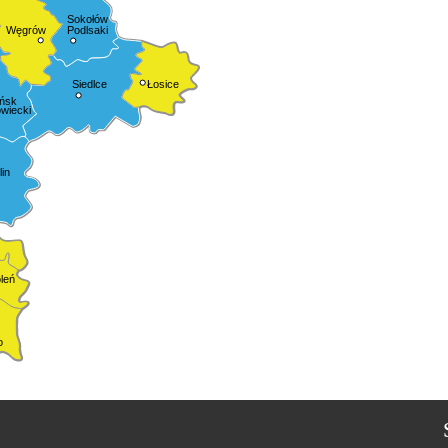
Sokołów
Podlsaki
Węgrów
Siedlce
Łosice
ńsk
wiecki
in
leń
o