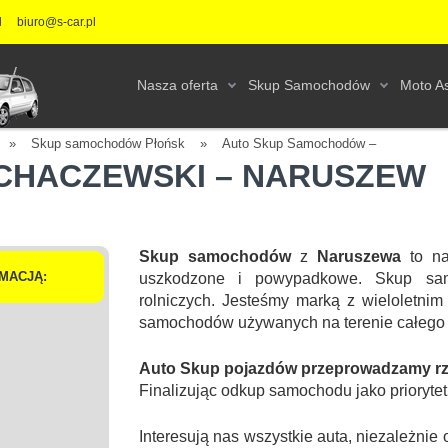
l
biuro@s-car.pl
Nasza oferta
Skup Samochodów
Moto As
»
Skup samochodów Płońsk
»
Auto Skup Samochodów –
OCHACZEWSKI – NARUSZEW
Skup samochodów
z
Naruszewa
to n
MACJĄ:
uszkodzone i powypadkowe. Skup sa
rolniczych. Jesteśmy marką z wieloletnim
samochodów używanych na terenie całego 
Auto Skup pojazdów przeprowadzamy rzet
Finalizując odkup samochodu jako prioryte
Interesują nas wszystkie auta, niezależn