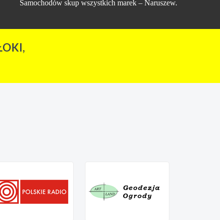
Samochodów skup wszystkich marek – Naruszew.
OKI,