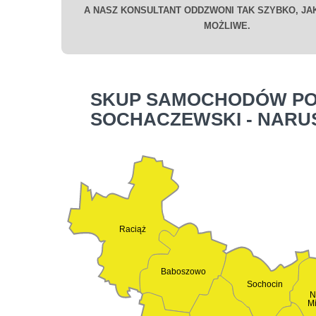
A NASZ KONSULTANT ODDZWONI TAK SZYBKO, JAK
MOŻLIWE.
SKUP SAMOCHODÓW PO
SOCHACZEWSKI - NAR
Raciąż
Baboszowo
Sochocin
N
M