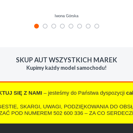
Iwona Górska
mienie skupu w razie potrzeby. Auta byly w roznym stanie i ro
 LUDZKI czlowiek. Doradzil telefonicznie, zaproponowal rozsadn
SKUP AUT WSZYSTKICH MAREK
zacych wyzyskiwaczy, to polecam s-car.pl
Kupimy każdy model samochodu!
TUJ SIĘ Z NAMI
– jesteśmy do Państwa dyspozycji
ca
IZA
ESTIE, SKARGI, UWAGI, PODZIĘKOWANIA DO OBS
AĆ POD NUMEREM 502 600 336 – ZA CO SERDECZ