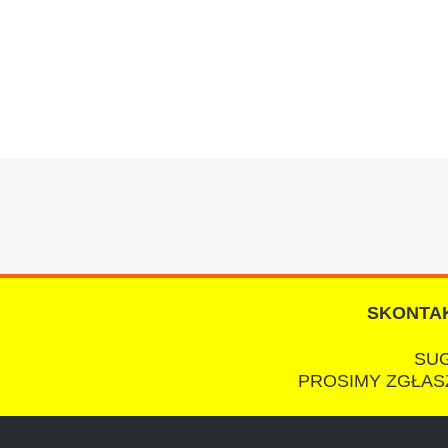
W s-car.pl sprzedalam juz 3 samochody i nie z
przesympatyczny, kulturalny a co najwazniejsze
chcecie natknac sie na spaslych wszystkowied
SKONTAK
SUG
PROSIMY ZGŁASZ