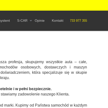
ystent
S-CAR
Opinie
Kontakt
733 977 355
asza profesja, skupujemy wszystkie auta – całe,
mochodów osobowych, dostawczych i maszyn
 doświadczeniem, która specjalizuje się w skupie
kraju.
elnie i w pełni bezpiecznie.
t stawiamy zadowolenie naszego Klienta.
ie od marki. Kupimy od Państwa samochód w każdym