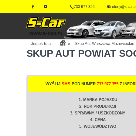
733 977 355
oferty@s-car.p
Jesteś tutaj:
»
Skup Aut Warszawa Mazowieckie
SKUP AUT POWIAT S
WYŚLIJ
SMS
POD NUMER
733 977 355
Z INFOR
1. MARKA POJAZDU
2. ROK PRODUKCJI
3. SPRAWNY / USZKODZONY
4. CENA
5. WOJEWÓDZTWO