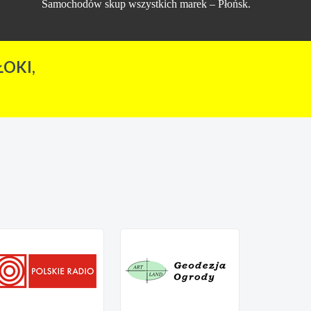
Samochodów skup wszystkich marek – Płońsk.
OKI,