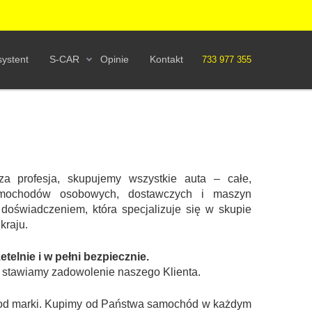
ystent
S-CAR
Opinie
Kontakt
733 977 355
za profesja, skupujemy wszystkie auta – całe,
mochodów osobowych, dostawczych i maszyn
 doświadczeniem, która specjalizuje się w skupie
kraju.
elnie i w pełni bezpiecznie.
t stawiamy zadowolenie naszego Klienta.
ie od marki. Kupimy od Państwa samochód w każdym