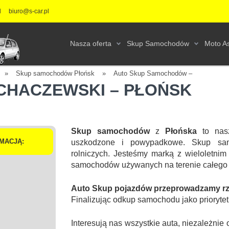
l
biuro@s-car.pl
Nasza oferta
Skup Samochodów
Moto As
»
Skup samochodów Płońsk
»
Auto Skup Samochodów –
CHACZEWSKI – PŁOŃSK
Skup samochodów
z
Płońska
to nas
MACJĄ:
uszkodzone i powypadkowe. Skup sa
rolniczych. Jesteśmy marką z wieloletnim
samochodów używanych na terenie całego 
Auto Skup pojazdów przeprowadzamy rzet
Finalizując odkup samochodu jako prioryte
Interesują nas wszystkie auta, niezależn