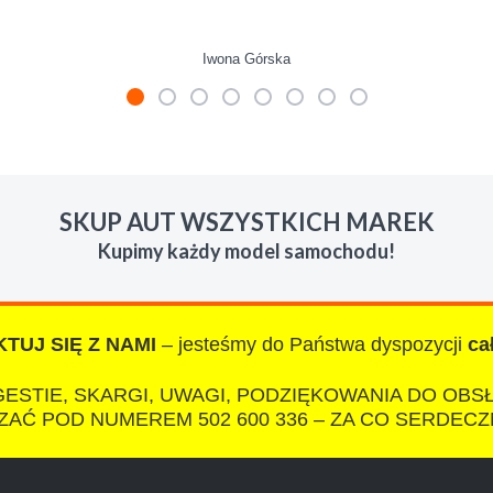
Iwona Górska
mienie skupu w razie potrzeby. Auta byly w roznym stanie i ro
 LUDZKI czlowiek. Doradzil telefonicznie, zaproponowal rozsadn
SKUP AUT WSZYSTKICH MAREK
zacych wyzyskiwaczy, to polecam s-car.pl
Kupimy każdy model samochodu!
TUJ SIĘ Z NAMI
– jesteśmy do Państwa dyspozycji
ca
IZA
ESTIE, SKARGI, UWAGI, PODZIĘKOWANIA DO OBS
AĆ POD NUMEREM 502 600 336 – ZA CO SERDECZ