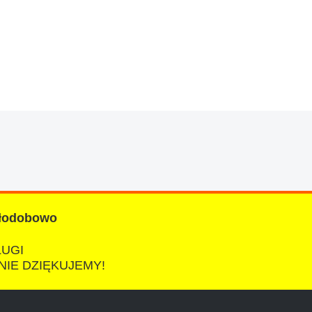
znym wieku, za kazdym razem z laweta ten sam
a cene i od reki zalatwil sprawe. Jesli nie
łodobowo
ŁUGI
NIE DZIĘKUJEMY!