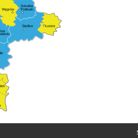
Sokołów
Podlsaki
Węgrów
Siedlce
Łosice
ńsk
wiecki
in
leń
o