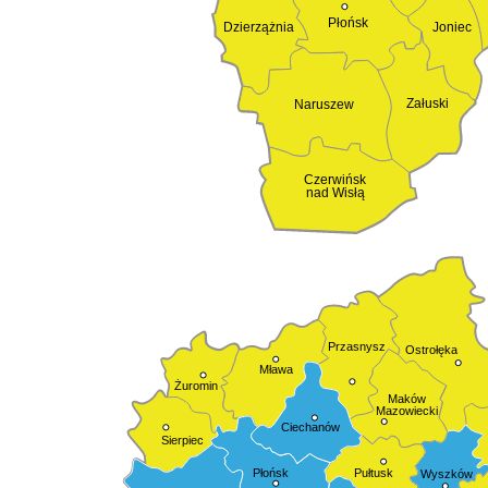
Płońsk
Dzierzążnia
Joniec
Załuski
Naruszew
Czerwińsk
nad Wisłą
Przasnysz
Ostrołęka
Mława
Żuromin
Maków
Mazowiecki
Ciechanów
Sierpiec
Pułtusk
Płońsk
Wyszków