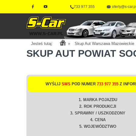
733 977 355
oferty@s-car.p
Jesteś tutaj:
»
Skup Aut Warszawa Mazowieckie
SKUP AUT POWIAT SO
WYŚLIJ
SMS
POD NUMER
733 977 355
Z INFOR
1. MARKA POJAZDU
2. ROK PRODUKCJI
3. SPRAWNY / USZKODZONY
4. CENA
5. WOJEWÓDZTWO