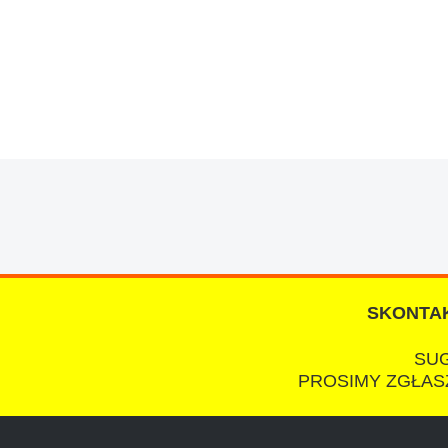
W s-car.pl sprzedalam juz 3 samochody i nie z
przesympatyczny, kulturalny a co najwazniejsze
chcecie natknac sie na spaslych wszystkowied
SKONTAK
SUG
PROSIMY ZGŁASZ