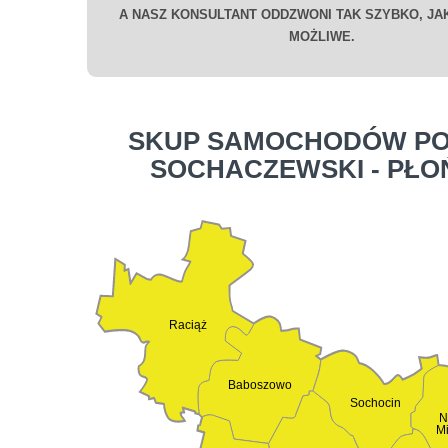
A NASZ KONSULTANT ODDZWONI TAK SZYBKO, JAK
MOŻLIWE.
SKUP SAMOCHODÓW PO
SOCHACZEWSKI - PŁO
Raciąż
Baboszowo
Sochocin
N
M