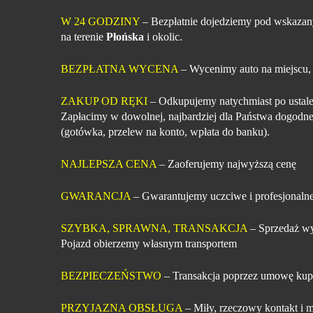
W 24 GODZINY
– Bezpłatnie dojedziemy pod wskazan
na terenie
Płońska
i okolic.
BEZPŁATNA WYCENA
– Wycenimy auto na miejscu,
ZAKUP OD RĘKI
– Odkupujemy natychmiast po ustale
Zapłacimy w dowolnej, najbardziej dla Państwa dogodne
(gotówka, przelew na konto, wpłata do banku).
NAJLEPSZA CENA
– Zaoferujemy najwyższą cenę
GWARANCJA
– Gwarantujemy uczciwe i profesjonalne
SZYBKA, SPRAWNA, TRANSAKCJA
– Sprzedaż wy
Pojazd obierzemy własnym transportem
BEZPIECZEŃSTWO
– Transakcja poprzez umowę kup
PRZYJAZNA OBSŁUGA
– Miły, rzeczowy kontakt i m