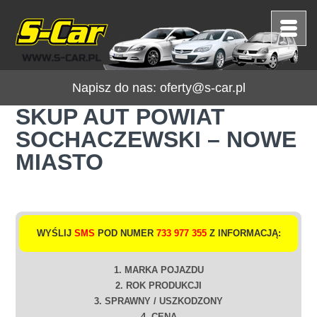
Napisz do nas:
oferty@s-car.pl
SKUP AUT POWIAT
SOCHACZEWSKI – NOWE
MIASTO
WYŚLIJ
SMS
POD NUMER
733 977 355
Z INFORMACJĄ:
1. MARKA POJAZDU
2. ROK PRODUKCJI
3. SPRAWNY / USZKODZONY
4. CENA