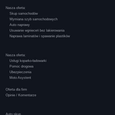
powiedzieć o innych firmach tego type.
Nasza oferta:
Pozdrawiam i polecam!
Skup samochodów
Wymiana szyb samochodowych
Auto naprawy
Usuwanie wgnieceń bez lakierowania
Naprawa laminatów i spawanie plastików
Robert Czapkowski
Nasza oferta:
Usługi koparko-ładowarki
Pomoc drogowa
Ubezpieczenia
Polecam S-Car.pl, szybka i bardzo miła
Moto Asystent
obsługa...
Oferta dla firm
Opinie / Komentarze
Auto skup