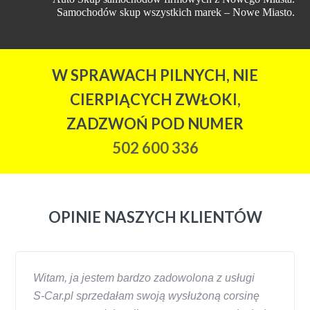
Samochodów skup wszystkich marek – Nowe Miasto.
W SPRAWACH PILNYCH, NIE
CIERPIĄCYCH ZWŁOKI,
ZADZWOŃ POD NUMER
502 600 336
OPINIE NASZYCH KLIENTÓW
Witam, ja jestem bardzo zadowolona z usługi
S-Car.pl sprzedałam swoją wysłużoną corsinę