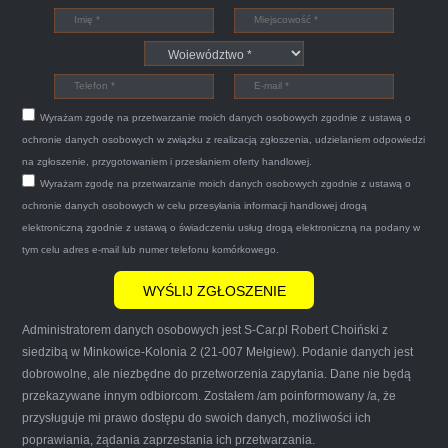
Witam,ja jestem bardzo zadowolona z usługi S-
Car.pl sprzedałam swoją wysłużoną corsinę
tego samego dnia miły grzeczny pan przyjechał
Wyrażam zgodę na przetwarzanie moich danych osobowych zgodnie z ustawą o
po trzech godzinach autolawetą sprawnie
ochronie danych osobowych w związku z realizacją zgłoszenia, udzielaniem odpowiedzi
zapakował auto wypisał dokumenty i wypłacił
na zgłoszenie, przygotowaniem i przesłaniem oferty handlowej.
Wyrażam zgodę na przetwarzanie moich danych osobowych zgodnie z ustawą o
gotówkę.Zdecydowanie mogę polecić tą firmę
ochronie danych osobowych w celu przesyłania informacji handlowej drogą
mnie do skorzystania z ich usług przekonało to
elektroniczną zgodnie z ustawą o świadczeniu usług drogą elektroniczną na podany w
że są na FACEBOOKU i każdy tam może
tym celu adres e-mail lub numer telefonu komórkowego.
wyrazić opinię na ich temat.
Administratorem danych osobowych jest S-Car.pl Robert Choiński z
siedzibą w Minkowice-Kolonia 2 (21-007 Mełgiew). Podanie danych jest
dobrowolne, ale niezbędne do przetworzenia zapytania. Dane nie będą
przekazywane innym odbiorcom. Zostałem /am poinformowany /a, że
Iwona Górska
przysługuje mi prawo dostępu do swoich danych, możliwości ich
poprawiania, żądania zaprzestania ich przetwarzania.