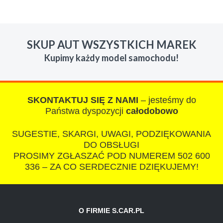
W s-car.pl sprzedalam juz 3 samochody i nie
zmienie skupu w razie potrzeby. Auta byly w
SKUP AUT WSZYSTKICH MAREK
roznym stanie i roznym wieku, za kazdym
Kupimy każdy model samochodu!
razem z laweta ten sam przesympatyczny,
kulturalny a co najwazniejsze LUDZKI
czlowiek. Doradzil telefonicznie, zaproponowal
rozsadna cene i od reki zalatwil sprawe. Jesli
SKONTAKTUJ SIĘ Z NAMI
– jesteśmy do
nie chcecie natknac sie na spaslych
Państwa dyspozycji
całodobowo
wszystkowiedzacych wyzyskiwaczy, to
SUGESTIE, SKARGI, UWAGI, PODZIĘKOWANIA
polecam s-car.pl
DO OBSŁUGI
PROSIMY ZGŁASZAĆ POD NUMEREM 502 600
336 – ZA CO SERDECZNIE DZIĘKUJEMY!
O FIRMIE S.CAR.PL
IZA