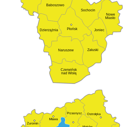
Baboszowo
Sochocin
Nowe
Miasto
Płońsk
Dzierzążnia
Joniec
Załuski
Naruszew
Czerwińsk
nad Wisłą
Przasnysz
Ostrołęka
Mława
Żuromin
Maków