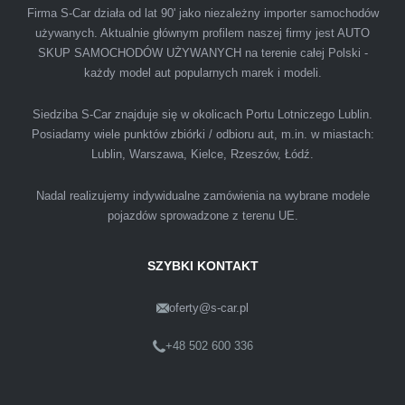
Firma S-Car działa od lat 90' jako niezależny importer samochodów
używanych. Aktualnie głównym profilem naszej firmy jest AUTO
SKUP SAMOCHODÓW UŻYWANYCH na terenie całej Polski -
Polecam firmę s-car ze Świdnika. Dawno nie
każdy model aut popularnych marek i modeli.
spotkałem się z tak profesjonalnym i uczciwym
podejściem. Szybko, sprawnie, w miłej
Siedziba S-Car znajduje się w okolicach Portu Lotniczego Lublin.
Posiadamy wiele punktów zbiórki / odbioru aut, m.in. w miastach:
atmosferze. Nie wiedziałem, że sprzedaż
Lublin, Warszawa, Kielce, Rzeszów, Łódź.
samochodu może być załatwiona tak
przyjemnie i przede wszystkim na korzystnych
Nadal realizujemy indywidualne zamówienia na wybrane modele
warunkach finansowych.
pojazdów sprowadzone z terenu UE.
SZYBKI KONTAKT
oferty@s-car.pl
Szymon
Lublin
+48 502 600 336