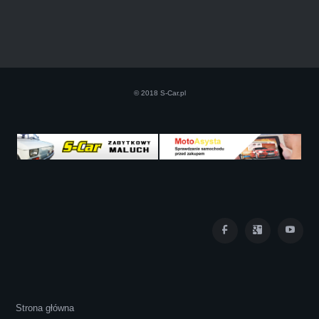
Szczerze polecam uslugi tej firmy. Facet
naprawde ludzki, nie zdziera, nie oszukuje.
Kupil ode mnie juz 3 auta w roznym stanie,
© 2018 S-Car.pl
doradzil, wycenil. Jestem naprawde
zadowolona!! Polecam!:)))))
Iza Maryna Jesionek
Cała transakcja poszła sprawnie i miłej
Strona główna
atmosferze, czego z reguły nie można