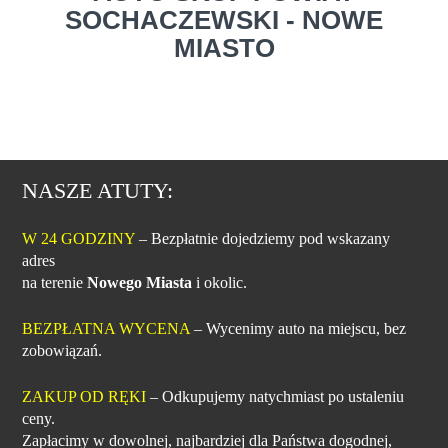
SOCHACZEWSKI - NOWE
MIASTO
NASZE ATUTY:
W 24 GODZINY
– Bezpłatnie dojedziemy pod wskazany
adres
na terenie
Nowego Miasta
i okolic.
BEZPŁATNA WYCENA
– Wycenimy auto na miejscu, bez
zobowiązań.
ZAKUP OD RĘKI
– Odkupujemy natychmiast po ustaleniu
ceny.
Zapłacimy w dowolnej, najbardziej dla Państwa dogodnej,