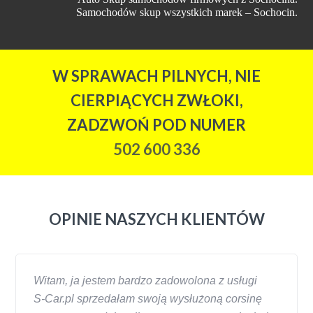
Samochodów skup wszystkich marek – Sochocin.
W SPRAWACH PILNYCH, NIE
CIERPIĄCYCH ZWŁOKI,
ZADZWOŃ POD NUMER
502 600 336
OPINIE NASZYCH KLIENTÓW
Witam, ja jestem bardzo zadowolona z usługi
S-Car.pl sprzedałam swoją wysłużoną corsinę