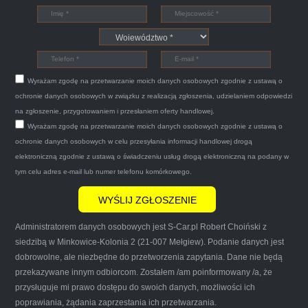
Witam,ja jestem bardzo zadowolona z usługi S-
Car.pl sprzedałam swoją wysłużoną corsinę
tego samego dnia miły grzeczny pan przyjechał
Wyrażam zgodę na przetwarzanie moich danych osobowych zgodnie z ustawą o
po trzech godzinach autolawetą sprawnie
ochronie danych osobowych w związku z realizacją zgłoszenia, udzielaniem odpowiedzi
zapakował auto wypisał dokumenty i wypłacił
na zgłoszenie, przygotowaniem i przesłaniem oferty handlowej.
Wyrażam zgodę na przetwarzanie moich danych osobowych zgodnie z ustawą o
gotówkę.Zdecydowanie mogę polecić tą firmę
ochronie danych osobowych w celu przesyłania informacji handlowej drogą
mnie do skorzystania z ich usług przekonało to
elektroniczną zgodnie z ustawą o świadczeniu usług drogą elektroniczną na podany w
że są na FACEBOOKU i każdy tam może
tym celu adres e-mail lub numer telefonu komórkowego.
wyrazić opinię na ich temat.
Administratorem danych osobowych jest S-Car.pl Robert Choiński z
siedzibą w Minkowice-Kolonia 2 (21-007 Mełgiew). Podanie danych jest
dobrowolne, ale niezbędne do przetworzenia zapytania. Dane nie będą
przekazywane innym odbiorcom. Zostałem /am poinformowany /a, że
Iwona Górska
przysługuje mi prawo dostępu do swoich danych, możliwości ich
poprawiania, żądania zaprzestania ich przetwarzania.