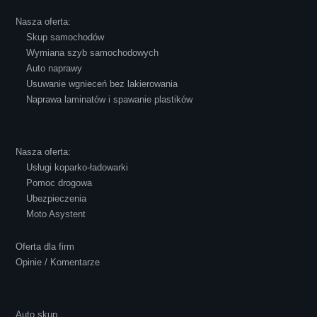
powiedzieć o innych firmach tego type.
Nasza oferta:
Pozdrawiam i polecam!
Skup samochodów
Wymiana szyb samochodowych
Auto naprawy
Usuwanie wgnieceń bez lakierowania
Naprawa laminatów i spawanie plastików
Robert Czapkowski
Nasza oferta:
Usługi koparko-ładowarki
Pomoc drogowa
Ubezpieczenia
Polecam S-Car.pl, szybka i bardzo miła
Moto Asystent
obsługa...
Oferta dla firm
Opinie / Komentarze
Auto skup