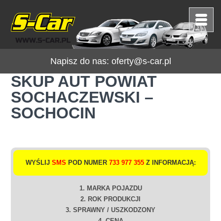
Napisz do nas:
oferty@s-car.pl
SKUP AUT POWIAT
SOCHACZEWSKI –
SOCHOCIN
WYŚLIJ
SMS
POD NUMER
733 977 355
Z INFORMACJĄ:
1. MARKA POJAZDU
2. ROK PRODUKCJI
3. SPRAWNY / USZKODZONY
4. CENA