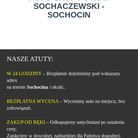
SOCHACZEWSKI -
SOCHOCIN
NASZE ATUTY:
W 24 GODZINY
– Bezpłatnie dojedziemy pod wskazany
adres
na terenie
Sochocina
i okolic.
BEZPŁATNA WYCENA
– Wycenimy auto na miejscu, bez
zobowiązań.
ZAKUP OD RĘKI
– Odkupujemy natychmiast po ustaleniu
ceny.
Zapłacimy w dowolnej, najbardziej dla Państwa dogodnej,