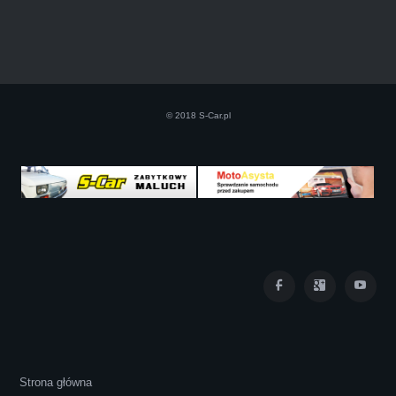
Szczerze polecam uslugi tej firmy. Facet
naprawde ludzki, nie zdziera, nie oszukuje.
Kupil ode mnie juz 3 auta w roznym stanie,
© 2018 S-Car.pl
doradzil, wycenil. Jestem naprawde
zadowolona!! Polecam!:)))))
Iza Maryna Jesionek
Cała transakcja poszła sprawnie i miłej
Strona główna
atmosferze, czego z reguły nie można