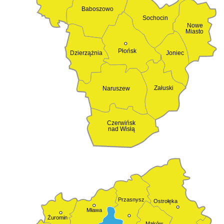
Baboszowo
Sochocin
Nowe
Miasto
Płońsk
Dzierzążnia
Joniec
Załuski
Naruszew
Czerwińsk
nad Wisłą
Przasnysz
Ostrołęka
Mława
Żuromin
Maków