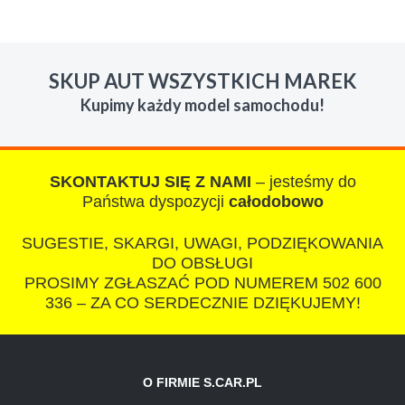
W s-car.pl sprzedalam juz 3 samochody i nie
zmienie skupu w razie potrzeby. Auta byly w
SKUP AUT WSZYSTKICH MAREK
roznym stanie i roznym wieku, za kazdym
Kupimy każdy model samochodu!
razem z laweta ten sam przesympatyczny,
kulturalny a co najwazniejsze LUDZKI
czlowiek. Doradzil telefonicznie, zaproponowal
rozsadna cene i od reki zalatwil sprawe. Jesli
SKONTAKTUJ SIĘ Z NAMI
– jesteśmy do
nie chcecie natknac sie na spaslych
Państwa dyspozycji
całodobowo
wszystkowiedzacych wyzyskiwaczy, to
SUGESTIE, SKARGI, UWAGI, PODZIĘKOWANIA
polecam s-car.pl
DO OBSŁUGI
PROSIMY ZGŁASZAĆ POD NUMEREM 502 600
336 – ZA CO SERDECZNIE DZIĘKUJEMY!
O FIRMIE S.CAR.PL
IZA