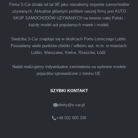
Firma S-Car działa od lat 90' jako niezależny importer samochodów
używanych. Aktualnie głównym profilem naszej firmy jest AUTO
SKUP SAMOCHODÓW UŻYWANYCH na terenie całej Polski -
Polecam firmę s-car ze Świdnika. Dawno nie
każdy model aut popularnych marek i modeli.
spotkałem się z tak profesjonalnym i uczciwym
podejściem. Szybko, sprawnie, w miłej
Siedziba S-Car znajduje się w okolicach Portu Lotniczego Lublin.
Posiadamy wiele punktów zbiórki / odbioru aut, m.in. w miastach:
atmosferze. Nie wiedziałem, że sprzedaż
Lublin, Warszawa, Kielce, Rzeszów, Łódź.
samochodu może być załatwiona tak
przyjemnie i przede wszystkim na korzystnych
Nadal realizujemy indywidualne zamówienia na wybrane modele
warunkach finansowych.
pojazdów sprowadzone z terenu UE.
SZYBKI KONTAKT
oferty@s-car.pl
Szymon
Lublin
+48 502 600 336